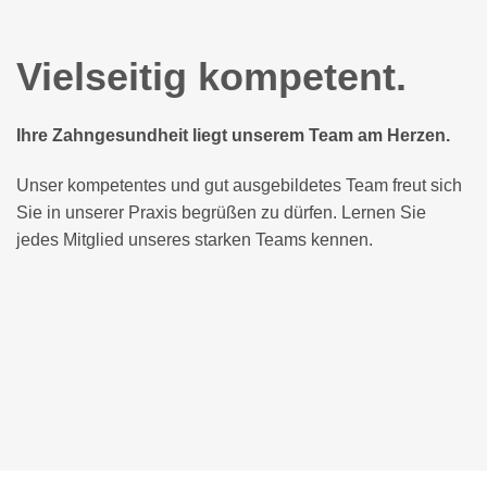
Vielseitig kompetent.
Ihre Zahngesundheit liegt unserem Team am Herzen.
Unser kompetentes und gut ausgebildetes Team freut sich
Sie in unserer Praxis begrüßen zu dürfen. Lernen Sie
jedes Mitglied unseres starken Teams kennen.