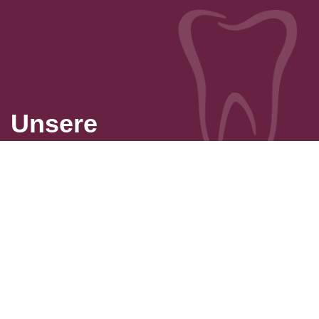
Unsere
Leistungen
Zahnerhalt ist unser höchstes Ziel.
Das erreichen wir durch eine exzellente Vorsorge und
Betreuung, damit wir Sie beim nächsten Besuch mit einem
strahlenden Lächeln wiedersehen.
Durch modernste Behandlungsmethoden machen wir
ihnen die Behandlung so angenehm wie möglich und
stellen eine hervorragende Qualität und Ästhetik sicher.